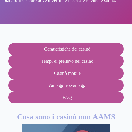
piattaforme sicure dove divertirti e incassare le vincite subito.
Caratteristiche dei casinò
Tempi di prelievo nei casinò
Casinò mobile
Vantaggi e svantaggi
FAQ
Cosa sono i casinò non AAMS