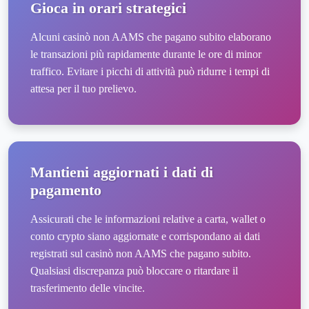
Gioca in orari strategici
Alcuni casinò non AAMS che pagano subito elaborano
le transazioni più rapidamente durante le ore di minor
traffico. Evitare i picchi di attività può ridurre i tempi di
attesa per il tuo prelievo.
Mantieni aggiornati i dati di
pagamento
Assicurati che le informazioni relative a carta, wallet o
conto crypto siano aggiornate e corrispondano ai dati
registrati sul casinò non AAMS che pagano subito.
Qualsiasi discrepanza può bloccare o ritardare il
trasferimento delle vincite.