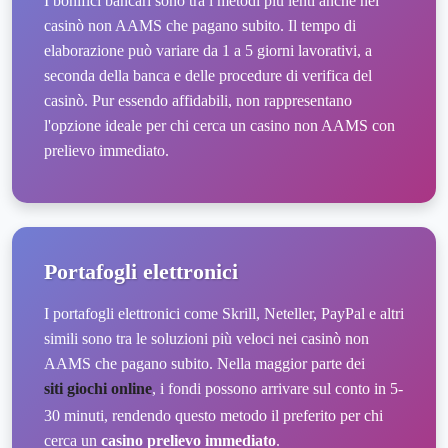
I bonifici bancari sono tra i metodi più lenti anche nei
casinò non AAMS che pagano subito. Il tempo di
elaborazione può variare da 1 a 5 giorni lavorativi, a
seconda della banca e delle procedure di verifica del
casinò. Pur essendo affidabili, non rappresentano
l'opzione ideale per chi cerca un casino non AAMS con
prelievo immediato.
Portafogli elettronici
I portafogli elettronici come Skrill, Neteller, PayPal e altri
simili sono tra le soluzioni più veloci nei casinò non
AAMS che pagano subito. Nella maggior parte dei
siti giochi online
, i fondi possono arrivare sul conto in 5-
30 minuti, rendendo questo metodo il preferito per chi
cerca un
casino prelievo immediato
.