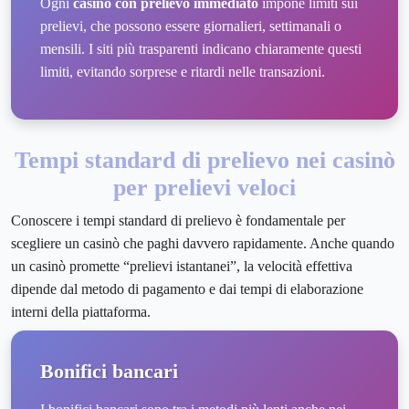
Ogni
casino con prelievo immediato
impone limiti sui
prelievi, che possono essere giornalieri, settimanali o
mensili. I siti più trasparenti indicano chiaramente questi
limiti, evitando sorprese e ritardi nelle transazioni.
Tempi standard di prelievo nei casinò
per prelievi veloci
Conoscere i tempi standard di prelievo è fondamentale per
scegliere un casinò che paghi davvero rapidamente. Anche quando
un casinò promette “prelievi istantanei”, la velocità effettiva
dipende dal metodo di pagamento e dai tempi di elaborazione
interni della piattaforma.
Bonifici bancari