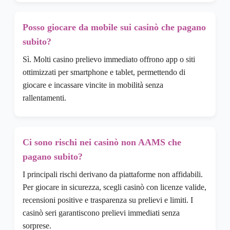
Posso giocare da mobile sui casinò che pagano
subito?
Sì. Molti casino prelievo immediato offrono app o siti
ottimizzati per smartphone e tablet, permettendo di
giocare e incassare vincite in mobilità senza
rallentamenti.
Ci sono rischi nei casinò non AAMS che
pagano subito?
I principali rischi derivano da piattaforme non affidabili.
Per giocare in sicurezza, scegli casinò con licenze valide,
recensioni positive e trasparenza su prelievi e limiti. I
casinò seri garantiscono prelievi immediati senza
sorprese.