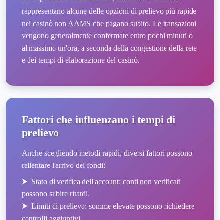
rappresentano alcune delle opzioni di prelievo più rapide
nei casinò non AAMS che pagano subito. Le transazioni
vengono generalmente confermate entro pochi minuti o
al massimo un'ora, a seconda della congestione della rete
e dei tempi di elaborazione del casinò.
Fattori che influenzano i tempi di
prelievo
Anche scegliendo metodi rapidi, diversi fattori possono
rallentare l'arrivo dei fondi:
Stato di verifica dell'account: conti non verificati
possono subire ritardi.
Limiti di prelievo: somme elevate possono richiedere
controlli aggiuntivi.